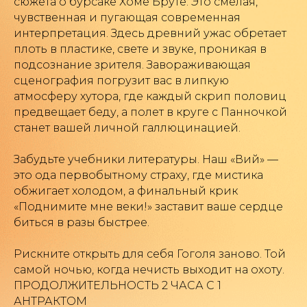
сюжета о бурсаке Хоме Бруте. Это смелая,
чувственная и пугающая современная
интерпретация. Здесь древний ужас обретает
плоть в пластике, свете и звуке, проникая в
подсознание зрителя. Завораживающая
сценография погрузит вас в липкую
атмосферу хутора, где каждый скрип половиц
предвещает беду, а полет в круге с Панночкой
станет вашей личной галлюцинацией.
Забудьте учебники литературы. Наш «Вий» —
это ода первобытному страху, где мистика
обжигает холодом, а финальный крик
«Поднимите мне веки!» заставит ваше сердце
биться в разы быстрее.
Рискните открыть для себя Гоголя заново. Той
самой ночью, когда нечисть выходит на охоту.
ПРОДОЛЖИТЕЛЬНОСТЬ 2 ЧАСА С 1
Политика конфиденциальности
АНТРАКТОМ