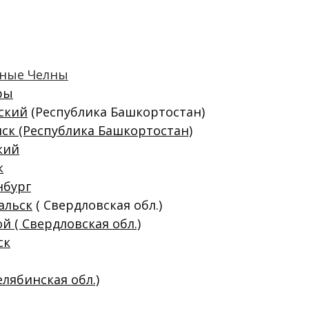
жные Челны
ры
ский
(Республика Башкортостан)
ск (Республика Башкортостан)
кий
к
нбург
альск
( Свердловская обл.)
й ( Свердловская обл.)
ск
елябинская обл.)