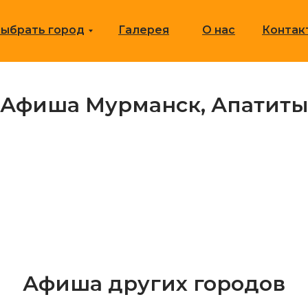
ыбрать город
Галерея
О нас
Контак
Афиша Мурманск, Апатит
Афиша других городов