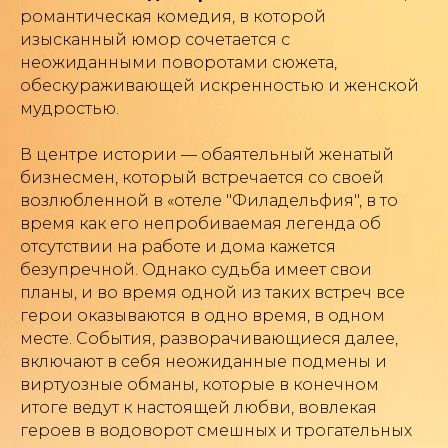
романтическая комедия, в которой
изысканный юмор сочетается с
неожиданными поворотами сюжета,
обескураживающей искренностью и женской
мудростью.
В центре истории — обаятельный женатый
бизнесмен, который встречается со своей
возлюбленной в «отеле "Филадельфия", в то
время как его непробиваемая легенда об
отсутствии на работе и дома кажется
безупречной. Однако судьба имеет свои
планы, и во время одной из таких встреч все
герои оказываются в одно время, в одном
месте. События, разворачивающиеся далее,
включают в себя неожиданные подмены и
Политика конфиденциальности
виртуозные обманы, которые в конечном
итоге ведут к настоящей любви, вовлекая
героев в водоворот смешных и трогательных